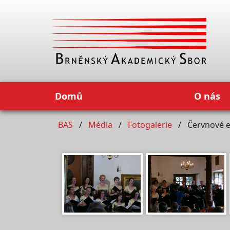
Domů
O nás
BAS
Média
Fotogalerie
Červnové 