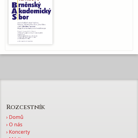
Rozcestník
› Domů
› O nás
› Koncerty