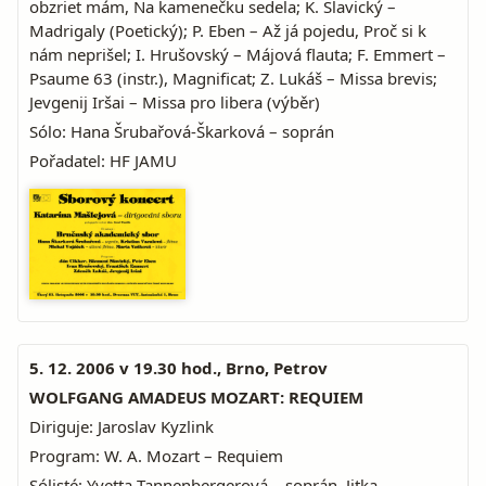
obzriet mám, Na kamenečku sedela; K. Slavický –
Madrigaly (Poetický); P. Eben – Až já pojedu, Proč si k
nám neprišel; I. Hrušovský – Májová flauta; F. Emmert –
Psaume 63 (instr.), Magnificat; Z. Lukáš – Missa brevis;
Jevgenij Iršai – Missa pro libera (výběr)
Sólo: Hana Šrubařová-Škarková – soprán
Pořadatel: HF JAMU
5. 12. 2006 v 19.30 hod., Brno, Petrov
WOLFGANG AMADEUS MOZART: REQUIEM
Diriguje: Jaroslav Kyzlink
Program: W. A. Mozart – Requiem
Sólisté: Yvetta Tannenbergerová – soprán, Jitka