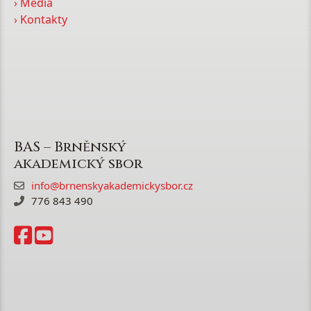
› Média
› Kontakty
BAS – Brněnský
akademický sbor
info@brnenskyakademickysbor.cz
776 843 490