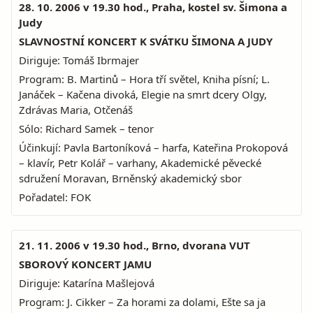
28. 10. 2006 v 19.30 hod., Praha, kostel sv. Šimona a
Judy
SLAVNOSTNÍ KONCERT K SVÁTKU ŠIMONA A JUDY
Diriguje: Tomáš Ibrmajer
Program: B. Martinů – Hora tří světel, Kniha písní; L.
Janáček – Kačena divoká, Elegie na smrt dcery Olgy,
Zdrávas Maria, Otčenáš
Sólo: Richard Samek – tenor
Účinkují: Pavla Bartoníková – harfa, Kateřina Prokopová
– klavír, Petr Kolář – varhany, Akademické pěvecké
sdružení Moravan, Brněnský akademický sbor
Pořadatel: FOK
21. 11. 2006 v 19.30 hod., Brno, dvorana VUT
SBOROVÝ KONCERT JAMU
Diriguje: Katarína Mašlejová
Program: J. Cikker – Za horami za dolami, Ešte sa ja