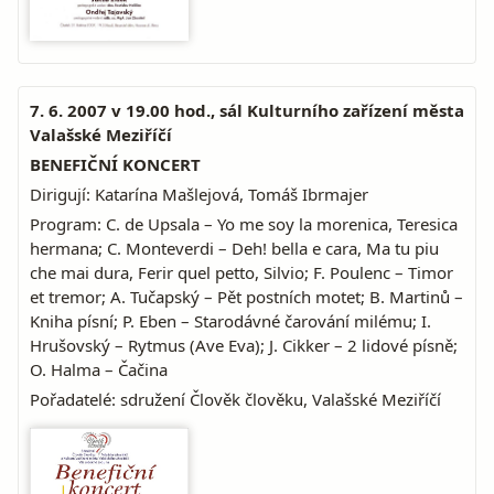
7. 6. 2007 v 19.00 hod., sál Kulturního zařízení města
Valašské Meziříčí
BENEFIČNÍ KONCERT
Dirigují: Katarína Mašlejová, Tomáš Ibrmajer
Program: C. de Upsala – Yo me soy la morenica, Teresica
hermana; C. Monteverdi – Deh! bella e cara, Ma tu piu
che mai dura, Ferir quel petto, Silvio; F. Poulenc – Timor
et tremor; A. Tučapský – Pět postních motet; B. Martinů –
Kniha písní; P. Eben – Starodávné čarování milému; I.
Hrušovský – Rytmus (Ave Eva); J. Cikker – 2 lidové písně;
O. Halma – Čačina
Pořadatelé: sdružení Člověk člověku, Valašské Meziříčí